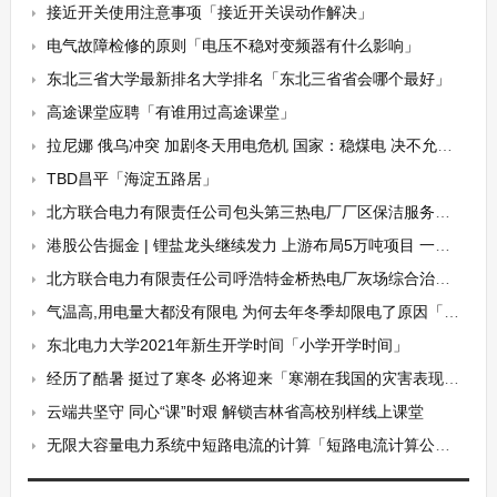
接近开关使用注意事项「接近开关误动作解决」
电气故障检修的原则「电压不稳对变频器有什么影响」
东北三省大学最新排名大学排名「东北三省省会哪个最好」
高途课堂应聘「有谁用过高途课堂」
拉尼娜 俄乌冲突 加剧冬天用电危机 国家：稳煤电 决不允许拉闸限电
TBD昌平「海淀五路居」
北方联合电力有限责任公司包头第三热电厂厂区保洁服务招标公告
港股公告掘金 | 锂盐龙头继续发力 上游布局5万吨项目 一期实现2.5万吨氢氧化锂产能
北方联合电力有限责任公司呼浩特金桥热电厂灰场综合治理招标公告
气温高,用电量大都没有限电 为何去年冬季却限电了原因「用电量过高」
东北电力大学2021年新生开学时间「小学开学时间」
经历了酷暑 挺过了寒冬 必将迎来「寒潮在我国的灾害表现一般有」
云端共坚守 同心“课”时艰 解锁吉林省高校别样线上课堂
无限大容量电力系统中短路电流的计算「短路电流计算公式」