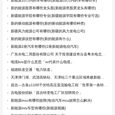
新能源10万内的车有哪些(新能源10万内的车有哪些车)
新的能源股票有哪些龙头股(新能源类股票龙头有哪些)
新疆能源学院有哪些专业(新疆能源学院有哪些专业可选)
新的驱动能源有哪些(新的驱动能源有哪些种类)
新疆风力能源公司有哪些(新疆的风力发电公司)
新的能源设想有哪些(新的能源有什么)
新能源2座汽车有哪些(2座新能源电动汽车)
广东水电二局股份有限公司 关于投资建设奇台县粤水电北塔山风力发电场一期50MW项目并为其融资提供担保的公告
电缆bvv是什么意思「vv代表什么电缆」
福德轨道交通「电力轨道」
天津津门湖、武清高铁站、天津站三个重点区域将建新能源车充换电示范站
昌吉—古泉±1100千伏特高压直流输电工程「世界第一条特高压直流工程」
吉电股份招标「昌吉特变电工厂区招聘简介」
新能源mcu有哪些故障(电动汽车mcu故障怎么解决)
新能源mtv车型有哪些(新能源视频)