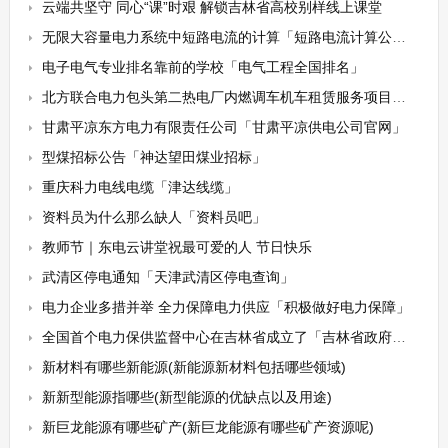
云端共坚守 同心“课”时艰 解锁吉林省高校别样线上课堂
无限大容量电力系统中短路电流的计算「短路电流计算公式」
电子电气专业排名靠前的学校「电气工程全国排名」
北方联合电力包头第二热电厂内燃调车机车租赁服务项目招标公告
甘肃平凉东方电力有限责任公司「甘肃平凉供电公司官网」
型煤招标公告「神达望田煤业招标」
重庆科力电线电缆「津达线缆」
资料员为什么那么缺人「资料员吧」
教师节｜东电云讲堂祝最可爱的人 节日快乐
武清区停电通知「天津武清区停电查询」
电力企业多措并举 全力保障电力供应「积极做好电力保障」
全国首个电力保供监督中心在吉林省成立了「吉林省政府官网」
新材料有哪些新能源(新能源新材料包括哪些领域)
新新型能源指哪些(新型能源的优缺点以及用途)
新巨龙能源有哪些矿产(新巨龙能源有哪些矿产资源呢)