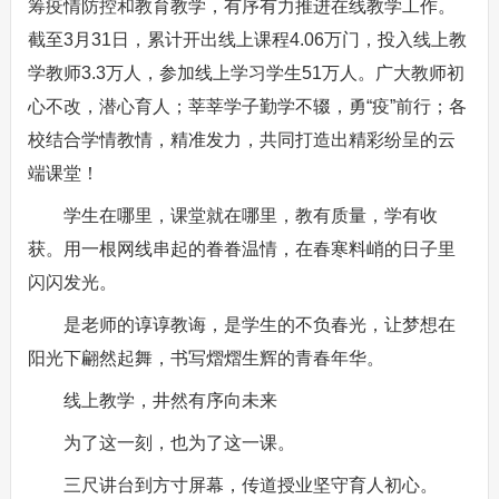
筹疫情防控和教育教学，有序有力推进在线教学工作。
截至3月31日，累计开出线上课程4.06万门，投入线上教
学教师3.3万人，参加线上学习学生51万人。广大教师初
心不改，潜心育人；莘莘学子勤学不辍，勇“疫”前行；各
校结合学情教情，精准发力，共同打造出精彩纷呈的云
端课堂！
学生在哪里，课堂就在哪里，教有质量，学有收
获。用一根网线串起的眷眷温情，在春寒料峭的日子里
闪闪发光。
是老师的谆谆教诲，是学生的不负春光，让梦想在
阳光下翩然起舞，书写熠熠生辉的青春年华。
线上教学，井然有序向未来
为了这一刻，也为了这一课。
三尺讲台到方寸屏幕，传道授业坚守育人初心。