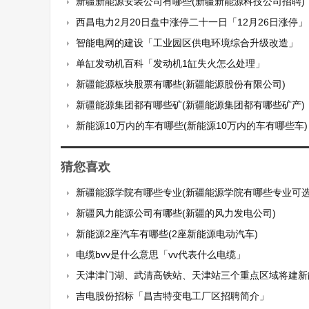
新疆新能源安装公司有哪些(新疆新能源科技公司招聘)
西昌电力2月20日盘中涨停二十一日「12月26日涨停」
智能电网的建设「工业园区供电环境综合升级改造」
单缸发动机百科「发动机1缸失火怎么处理」
新疆能源板块股票有哪些(新疆能源股份有限公司)
新疆能源集团都有哪些矿(新疆能源集团都有哪些矿产)
新能源10万内的车有哪些(新能源10万内的车有哪些车)
猜您喜欢
新疆能源学院有哪些专业(新疆能源学院有哪些专业可选
新疆风力能源公司有哪些(新疆的风力发电公司)
新能源2座汽车有哪些(2座新能源电动汽车)
电缆bvv是什么意思「vv代表什么电缆」
天津津门湖、武清高铁站、天津站三个重点区域将建新能源车充换
吉电股份招标「昌吉特变电工厂区招聘简介」