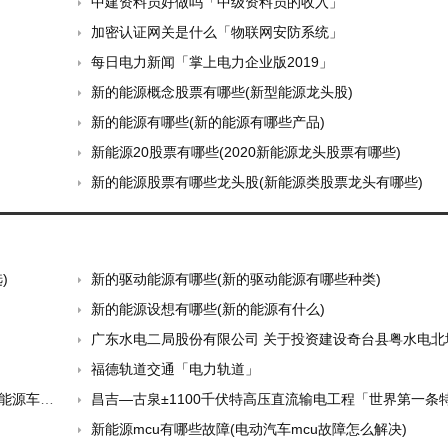
中建资料员好做吗「中级资料员的收入」
加密认证网关是什么「物联网安防系统」
每日电力新闻「掌上电力企业版2019」
新的能源概念股票有哪些(新型能源龙头股)
新的能源有哪些(新的能源有哪些产品)
新能源20股票有哪些(2020新能源龙头股票有哪些)
新的能源股票有哪些龙头股(新能源类股票龙头有哪些)
)
新的驱动能源有哪些(新的驱动能源有哪些种类)
新的能源设想有哪些(新的能源有什么)
广东水电二局股份有限公司 关于投资建设奇台县粤水电北塔山风力发电场一期50MW项目并为其融资提供担
福德轨道交通「电力轨道」
电示范站
昌吉—古泉±1100千伏特高压直流输电工程「世界第一条特高压直流工
新能源mcu有哪些故障(电动汽车mcu故障怎么解决)