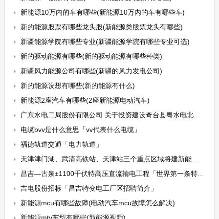
新能源10万内的车有哪些(新能源10万内的车有哪些车)
新的能源股票有哪些龙头股(新能源类股票龙头有哪些)
新疆能源学院有哪些专业(新疆能源学院有哪些专业可选)
新的驱动能源有哪些(新的驱动能源有哪些种类)
新疆风力能源公司有哪些(新疆的风力发电公司)
新的能源设想有哪些(新的能源有什么)
新能源2座汽车有哪些(2座新能源电动汽车)
广东水电二局股份有限公司 关于投资建设奇台县粤水电北塔山风力发电场一期50MW项目并为其融资提供担保的公告
电缆bvv是什么意思「vv代表什么电缆」
福德轨道交通「电力轨道」
天津津门湖、武清高铁站、天津站三个重点区域将建新能源车充换电示范站
昌吉—古泉±1100千伏特高压直流输电工程「世界第一条特高压直流工程」
吉电股份招标「昌吉特变电工厂区招聘简介」
新能源mcu有哪些故障(电动汽车mcu故障怎么解决)
新能源mtv车型有哪些(新能源视频)