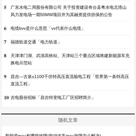
5
广东水电二局股份有限公司 关于投资建设奇台县粤水电北塔山
风力发电场一期50MW项目并为其融资提供担保的公告
6
电缆bvv是什么意思「vv代表什么电缆」
7
福德轨道交通「电力轨道」
8
天津津门湖、武清高铁站、天津站三个重点区域将建新能源车充
换电示范站
9
昌吉—古泉±1100千伏特高压直流输电工程「世界第一条特高压
直流工程」
10
吉电股份招标「昌吉特变电工厂区招聘简介」
随机文章
新能源mcu有哪些故障(电动汽车mcu故障怎么解决)