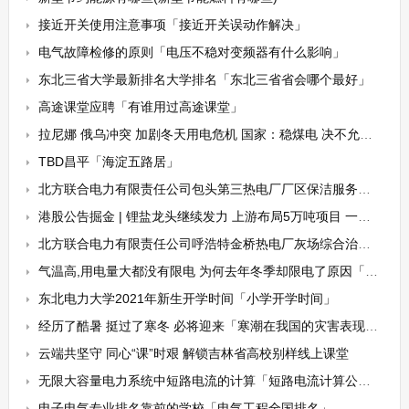
接近开关使用注意事项「接近开关误动作解决」
电气故障检修的原则「电压不稳对变频器有什么影响」
东北三省大学最新排名大学排名「东北三省省会哪个最好」
高途课堂应聘「有谁用过高途课堂」
拉尼娜 俄乌冲突 加剧冬天用电危机 国家：稳煤电 决不允许拉闸限电
TBD昌平「海淀五路居」
北方联合电力有限责任公司包头第三热电厂厂区保洁服务招标公告
港股公告掘金 | 锂盐龙头继续发力 上游布局5万吨项目 一期实现2.5万吨氢氧化锂产能
北方联合电力有限责任公司呼浩特金桥热电厂灰场综合治理招标公告
气温高,用电量大都没有限电 为何去年冬季却限电了原因「用电量过高」
东北电力大学2021年新生开学时间「小学开学时间」
经历了酷暑 挺过了寒冬 必将迎来「寒潮在我国的灾害表现一般有」
云端共坚守 同心“课”时艰 解锁吉林省高校别样线上课堂
无限大容量电力系统中短路电流的计算「短路电流计算公式」
电子电气专业排名靠前的学校「电气工程全国排名」