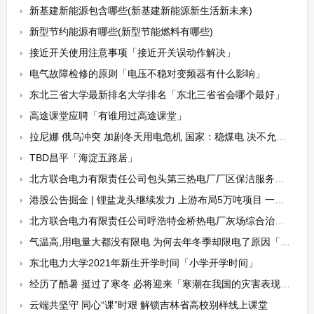
新基建新能源包含哪些(新基建新能源新生活新未来)
新型节约能源有哪些(新型节能燃料有哪些)
接近开关使用注意事项「接近开关误动作解决」
电气故障检修的原则「电压不稳对变频器有什么影响」
东北三省大学最新排名大学排名「东北三省省会哪个最好」
高途课堂应聘「有谁用过高途课堂」
拉尼娜 俄乌冲突 加剧冬天用电危机 国家：稳煤电 决不允许拉闸限电
TBD昌平「海淀五路居」
北方联合电力有限责任公司包头第三热电厂厂区保洁服务招标公告
港股公告掘金 | 锂盐龙头继续发力 上游布局5万吨项目 一期实现2.5万吨氢氧化锂产能
北方联合电力有限责任公司呼浩特金桥热电厂灰场综合治理招标公告
气温高,用电量大都没有限电 为何去年冬季却限电了原因「用电量过高」
东北电力大学2021年新生开学时间「小学开学时间」
经历了酷暑 挺过了寒冬 必将迎来「寒潮在我国的灾害表现一般有」
云端共坚守 同心“课”时艰 解锁吉林省高校别样线上课堂