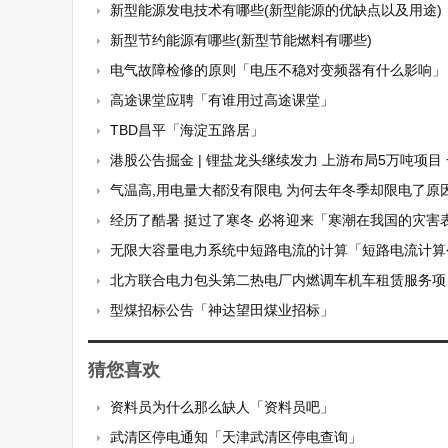
新型能源发电技术有哪些(新型能源的优缺点以及用途)
新型节约能源有哪些(新型节能燃料有哪些)
电气故障检修的原则「电压不稳对变频器有什么影响」
高途课堂应聘「有谁用过高途课堂」
TBD昌平「海淀五路居」
港股公告掘金 | 锂盐龙头继续发力 上游布局5万吨项目 一期实现2.5万吨氢
气温高,用电量大都没有限电 为何去年冬季却限电了原因「用电量
经历了酷暑 挺过了寒冬 必将迎来「寒潮在我国的灾害表现一
无限大容量电力系统中短路电流的计算「短路电流计算
北方联合电力包头第二热电厂内燃调车机车租赁服务项目
型煤招标公告「神达望田煤业招标」
猜您喜欢
资料员为什么那么缺人「资料员吧」
武清区停电通知「天津武清区停电查询」