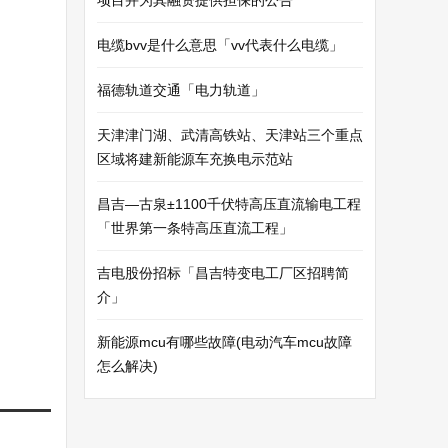
项目并为其融资提供担保的公告
电缆bvv是什么意思「vv代表什么电缆」
福德轨道交通「电力轨道」
天津津门湖、武清高铁站、天津站三个重点
区域将建新能源车充换电示范站
昌吉—古泉±1100千伏特高压直流输电工程
「世界第一条特高压直流工程」
吉电股份招标「昌吉特变电工厂区招聘简
介」
新能源mcu有哪些故障(电动汽车mcu故障
怎么解决)