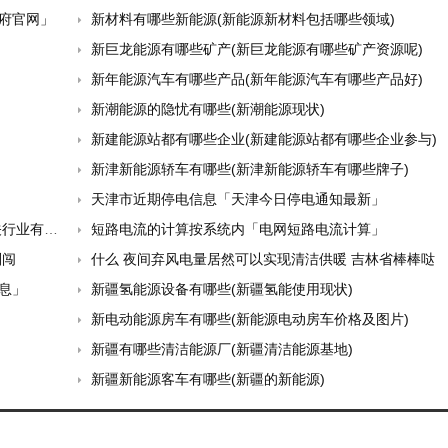
府官网」
新材料有哪些新能源(新能源新材料包括哪些领域)
新巨龙能源有哪些矿产(新巨龙能源有哪些矿产资源呢)
新年能源汽车有哪些产品(新年能源汽车有哪些产品好)
新潮能源的隐忧有哪些(新潮能源现状)
新建能源站都有哪些企业(新建能源站都有哪些企业参与)
新津新能源轿车有哪些(新津新能源轿车有哪些牌子)
天津市近期停电信息「天津今日停电通知最新」
持续景气
短路电流的计算按系统内「电网短路电流计算」
刘闯
什么 夜间弃风电量居然可以实现清洁供暖 吉林省棒棒哒
息」
新疆氢能源设备有哪些(新疆氢能使用现状)
新电动能源房车有哪些(新能源电动房车价格及图片)
新疆有哪些清洁能源厂(新疆清洁能源基地)
新疆新能源客车有哪些(新疆的新能源)