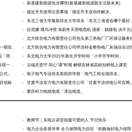
新基建新能源包含哪些(新基建新能源新生活新未来)
接近开关使用注意事项「接近开关误动作解决」
东北三省大学最新排名大学排名「东北三省省会哪个最好
拉尼娜 俄乌冲突 加剧冬天用电危机 国家：稳煤电 决不允许拉
北方联合电力有限责任公司包头第三热电厂厂区保洁服务招标
氧化锂产能
北方联合电力有限责任公司呼浩特金桥热电厂灰场综合治理招标
过高」
东北电力大学2021年新生开学时间「小学开学时间」
般有」
云端共坚守 同心“课”时艰 解锁吉林省高校别样线上课堂
公式」
电子电气专业排名靠前的学校「电气工程全国排名」
招标公告
甘肃平凉东方电力有限责任公司「甘肃平凉供电公司官网
重庆科力电线电缆「津达线缆」
教师节｜东电云讲堂祝最可爱的人 节日快乐
电力企业多措并举 全力保障电力供应「积极做好电力保障