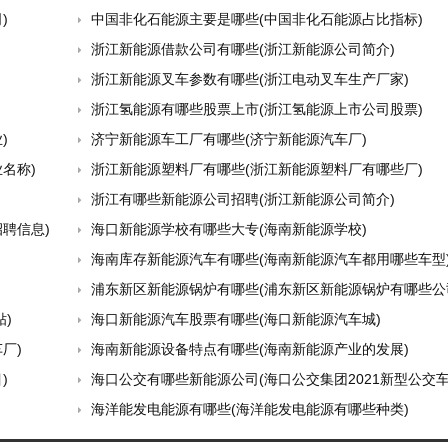
)
中国非化石能源主要是哪些(中国非化石能源占比指标)
浙江新能源借款公司有哪些(浙江新能源公司简介)
浙江新能源叉车参数有哪些(浙江电动叉车生产厂家)
浙江氢能源有哪些股票上市(浙江氢能源上市公司股票)
)
济宁新能源车工厂有哪些(济宁新能源汽车厂)
名称)
浙江新能源塑料厂有哪些(浙江新能源塑料厂有哪些厂)
浙江有哪些新能源公司招聘(浙江新能源公司简介)
聘信息)
海口新能源学校有哪些大专(海南新能源学校)
海南库存新能源汽车有哪些(海南新能源汽车都用哪些车型
浦东新区新能源锅炉有哪些(浦东新区新能源锅炉有哪些公
)
海口新能源汽车股票有哪些(海口新能源汽车城)
厂)
海南新能源设备特点有哪些(海南新能源产业的发展)
)
海口公交有哪些新能源公司(海口公交集团2021新型公交车
海洋能发电能源有哪些(海洋能发电能源有哪些种类)