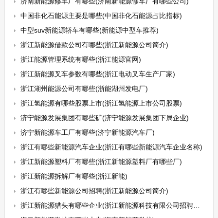
济南新能源修车厂有哪些(济南新能源修车厂有哪些公司)
中国非化石能源主要是哪些(中国非化石能源占比指标)
中型suv新能源轿车有哪些(新能源中型车推荐)
浙江新能源借款公司有哪些(浙江新能源公司简介)
浙江能源管理系统有哪些(浙江能源官网)
浙江新能源叉车参数有哪些(浙江电动叉车生产厂家)
浙江湖州能源公司有哪些(浙能湖州发电厂)
浙江氢能源有哪些股票上市(浙江氢能源上市公司股票)
济宁能源发展集团有哪些矿(济宁能源发展集团下属企业)
济宁新能源车工厂有哪些(济宁新能源汽车厂)
浙江有哪些新能源汽车企业(浙江有哪些新能源汽车企业名称)
浙江新能源塑料厂有哪些(浙江新能源塑料厂有哪些厂)
浙江新能源拆解厂有哪些(浙江新能)
浙江有哪些新能源公司招聘(浙江新能源公司简介)
浙江新能源猎头有哪些企业(浙江新能源科技有限公司招聘信息)