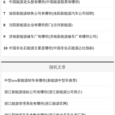
6
中国能源龙头股有哪些(中国能源股票有哪些)
7
洛阳新能源销售公司有哪些(洛阳新能源汽车公司招聘)
8
泾阳新能源企业有哪些部门(泾河新能源)
9
济南新能源修车厂有哪些(济南新能源修车厂有哪些公司)
10
中国非化石能源主要是哪些(中国非化石能源占比指标)
随机文章
中型suv新能源轿车有哪些(新能源中型车推荐)
浙江新能源借款公司有哪些(浙江新能源公司简介)
浙江能源管理系统有哪些(浙江能源官网)