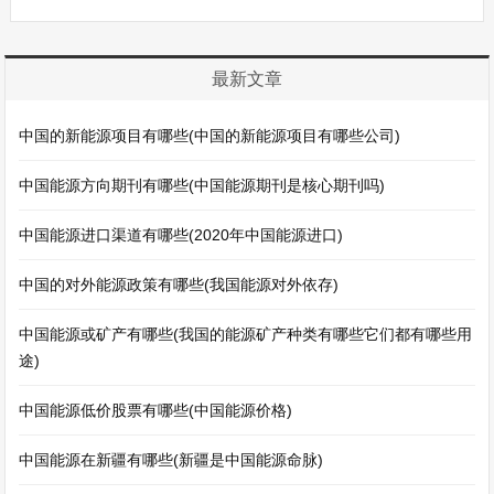
最新文章
中国的新能源项目有哪些(中国的新能源项目有哪些公司)
中国能源方向期刊有哪些(中国能源期刊是核心期刊吗)
中国能源进口渠道有哪些(2020年中国能源进口)
中国的对外能源政策有哪些(我国能源对外依存)
中国能源或矿产有哪些(我国的能源矿产种类有哪些它们都有哪些用
途)
中国能源低价股票有哪些(中国能源价格)
中国能源在新疆有哪些(新疆是中国能源命脉)