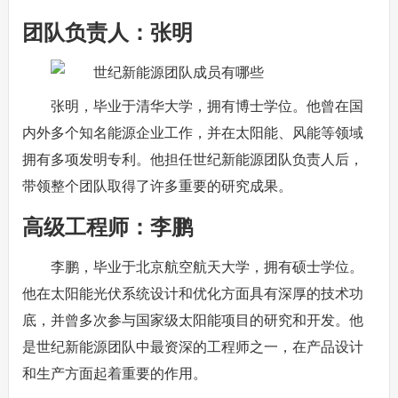
团队负责人：张明
张明，毕业于清华大学，拥有博士学位。他曾在国
内外多个知名能源企业工作，并在太阳能、风能等领域
拥有多项发明专利。他担任世纪新能源团队负责人后，
带领整个团队取得了许多重要的研究成果。
高级工程师：李鹏
李鹏，毕业于北京航空航天大学，拥有硕士学位。
他在太阳能光伏系统设计和优化方面具有深厚的技术功
底，并曾多次参与国家级太阳能项目的研究和开发。他
是世纪新能源团队中最资深的工程师之一，在产品设计
和生产方面起着重要的作用。