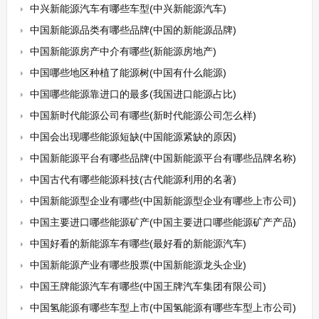
中兴新能源汽车有哪些车型(中兴新能源汽车)
中国新能源品类有哪些品牌(中国的新能源品牌)
中国新能源房产中介有哪些(新能源房地产)
中国哪些地区种植了能源树(中国有什么能源)
中国哪些能源靠进口的最多(我国进口能源占比)
中国新时代能源公司有哪些(新时代能源公司怎么样)
中国会出现哪些能源短缺(中国能源紧缺的原因)
中国新能源平台有哪些品牌(中国新能源平台有哪些品牌名称)
中国古代有哪些能源科技(古代能源利用的名著)
中国新能源型企业有哪些(中国新能源型企业有哪些上市公司)
中国主要进口哪些能源矿产(中国主要进口哪些能源矿产产品)
中国好看的新能源车有哪些(最好看的新能源汽车)
中国新能源产业有哪些股票(中国新能源龙头企业)
中国王牌能源汽车有哪些(中国王牌汽车集团有限公司)
中国氢能源有哪些车型上市(中国氢能源有哪些车型上市公司)