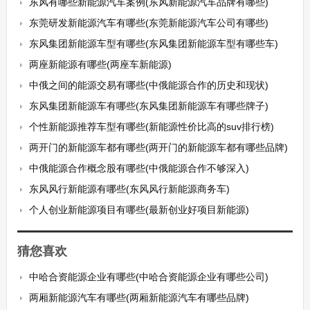
东风有哪些新能源汽车案例(东风新能源汽车品牌有哪些)
东莞研发新能源汽车有哪些(东莞新能源汽车公司有哪些)
东风集团新能源车型有哪些(东风集团新能源车型有哪些车)
两座新能源有哪些(两座车新能源)
中俄之间的能源交易有哪些(中俄能源合作的历史和现状)
东风集团新能源车有哪些(东风集团新能源车有哪些牌子)
个性新能源推荐车型有哪些(新能源性价比高的suv排行榜)
两开门的新能源车都有哪些(两开门的新能源车都有哪些品牌)
中俄能源合作概念股有哪些(中俄能源合作不够深入)
东风风行新能源有哪些(东风风行新能源商务车)
个人创业新能源项目有哪些(最新创业好项目新能源)
猜您喜欢
中哈合资能源企业有哪些(中哈合资能源企业有哪些公司)
两厢新能源汽车有哪些(两厢新能源汽车有哪些品牌)