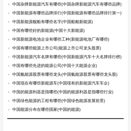
中国杂牌新能源汽车有哪些(中国杂牌新能源汽车有哪些品牌)
中国新能源有哪些品牌排行(中国新能源有哪些品牌排行第一)
中国新能源舰船有哪些名字(中国船舶新能源)
中国有哪些好的新能源(中国十大新能源)
中国新能源电池企业有哪些工种(新能源电池厂有哪些)
中国有哪些能源上市公司(能源上市公司龙头股票)
中国新能源汽车名牌有哪些(中国新能源汽车十大名牌排行榜)
中国有哪些先进的能源公司(中国十大能源企业)
中国氨能源股票有哪些龙头(中国氨能源股票有哪些龙头股)
中国现在有哪些新能源车(中国现有的新能源汽车车企)
中国的能源利器是指哪些(中国的能源利器是指哪些行业)
中国绿色能源的工程有哪些(中国绿色能源发展前景)
中国能源分布在哪些国家(中国的能源)