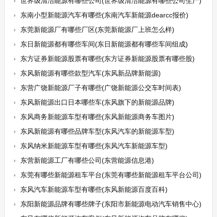
世界级清洁能源有哪些公司(世界级清洁能源有哪些公司生产)
东南小型新能源汽车有哪些(东南汽车新能源dearcc报价)
东莞新能源厂有哪些厂区(东莞新能源厂上班怎么样)
东日新能源都有哪些车间(东日新能源都有哪些车间组成)
东方证券新能源股票有哪些(东方证券新能源股票有哪些股)
东风新能源有哪些款型汽车(东风新品牌新能源)
东营广饶新能源厂子有哪些(广饶新能源公交车时间表)
东风新能源出口日本哪些车(东风旗下的新能源品牌)
东风商务新能源车型有哪些(东风新能源商务车图片)
东风新能源有哪些品牌车型(东风汽车的新能源车型)
东风纳米新能源车型有哪些(东风汽车新能源车型)
东营新能源工厂有哪些公司(东营能源信息港)
东莞有哪些新能源租车平台(东莞有哪些新能源租车平台公司)
东风汽车新能源车型有哪些(东风新能源百度百科)
东阳新能源品牌有哪些牌子(东阳市新能源电动汽车销售中心)