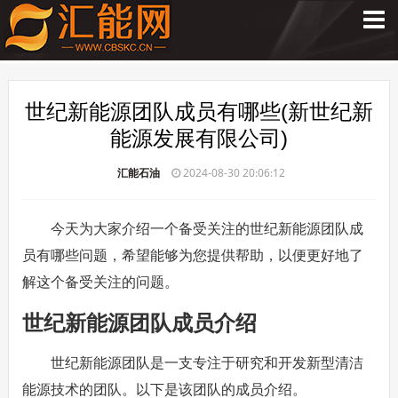
世纪新能源团队成员有哪些(新世纪新
能源发展有限公司)
汇能石油
2024-08-30 20:06:12
今天为大家介绍一个备受关注的世纪新能源团队成
员有哪些问题，希望能够为您提供帮助，以便更好地了
解这个备受关注的问题。
世纪新能源团队成员介绍
世纪新能源团队是一支专注于研究和开发新型清洁
能源技术的团队。以下是该团队的成员介绍。