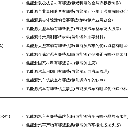
氢能源双极板公司有哪些(氢燃料电池金属双极板制作)
氢能源产业集团股票有哪些(氢能源产业集团股票有哪些公
氢能源展会体验活动需要哪些物料(氢产业展览会)
氢能源大型车辆有哪些股票(氢能源汽车整车龙头股票)
氢能源技术用到哪些材料(氢能源的主要材料)
)
氢能源大型车辆有哪些优势(氢能源汽车的优缺点都有哪些未来展前景
氢能源存储难题有哪些原因(氢能源存储难题有哪些原因引
氢能源固态材料有哪些公司(氢能源固态)
氢能源汽车用阀门有哪些(氢能源动力汽车原理)
氢能源汽车优缺点有哪些(氢能源汽车的缺点)
氢能源汽车有哪些优点缺点(氢能源汽车有哪些优点缺点和
公司)
氢能源汽车有哪些品牌衣服(氢能源汽车有哪些品牌衣服的
氢能源汽车产物有哪些股票(氢能源汽车概念股龙头股)