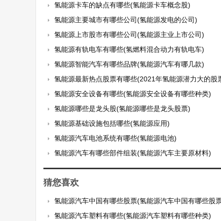
氢能源卡车的缺点有哪些(氢能源卡车概念股)
氢能源主要城市有哪些公司(氢能源发电的公司)
氢能源上市股市有哪些公司(氢能源主业上市公司)
氢能源有轨电车有哪些(氢燃料混合动力有轨电车)
氢能源智能汽车有哪些品牌(氢能源汽车有哪几款)
氢能源最新热点股票有哪些(2021年氢能源潜力大的股票
氢能源安全设备有哪些(氢能源安全设备有哪些种类)
氢能源哪些是龙头股(氢能源哪些是龙头股票)
氢能源基础设施包括哪些(氢能源应用)
氢能源汽车电池系统有哪些(氢能源电池)
氢能源汽车有哪些部件组装(氢能源汽车主要原材料)
猜您喜欢
氢能源汽车中国有哪些股票(氢能源汽车中国有哪些股票
氢能源汽车塑料有哪些(氢能源汽车塑料有哪些种类)