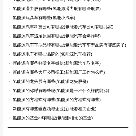
氢能源潜力股有哪些(氢能源潜力股有哪些股票)
氢能源玩具车有哪些(氢能小汽车)
氢能源汽车科技公司有哪些(氢能源汽车公司有哪几家)
氢能源汽车追尾原因有哪些(氢能汽车会爆炸吗)
氢能源汽车车型品牌有哪些(氢能源汽车车型品牌有哪些牌子)
氢能源电车有哪些品牌的(氢能源汽车推荐)
新能源有哪些好听名字微信(新能源汽车取名字)
新能源有哪些大厂公司招工(新能源厂工作怎么样)
氢能源的龙头股有哪些(氢能源龙头股份)
氢能源的称呼有哪些呢(氢能源是一种什么样的能源)
氢能源的方程式有哪些(氢能源的方程式有哪些)
新能源有哪些垂直领域企业(新能源相关企业)
氢能源的基金etf有哪些(氢能源概念的基金)