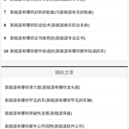
7
新能源有哪些好听的歌曲(与新能源有关的歌曲)
8
新能源有哪些职业技术(新能源相关职业名称)
9
新能源有哪些证书推荐的(新能源专业证书)
10
新能源有哪些硬件组成的(新能源有哪些硬件组成的车)
随机文章
新能源有哪些潜力股(新能源有哪些龙头股)
新能源有哪些罕见的车(新能源有哪些罕见的车辆)
新能源有哪些突破性进展(新能源突破)
新能源有哪些硬件公司招聘(新能源软件公司)