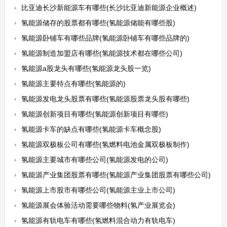
比亚迪长沙新能源车有哪些(长沙比亚迪新能源企业概述)
氢能源储存的股票都有哪些(氢能源储能有哪些股)
氢能源卧铺车有哪些品牌(氢能源卧铺车有哪些品牌的)
氢能源制造加盟店有哪些(氢能源技术都在哪些公司)
氢能源a股龙头有哪些(氢能源龙头股一览)
氢能源主要特点有哪些(氢能源的)
氢能源发电龙头股票有哪些(氢能源股票龙头股有哪些)
氢能源创新项目有哪些(氢能源创新项目有哪些)
氢能源卡车的缺点有哪些(氢能源卡车概念股)
氢能源双极板公司有哪些(氢燃料电池金属双极板制作)
氢能源主要城市有哪些公司(氢能源发电的公司)
氢能源产业集团股票有哪些(氢能源产业集团股票有哪些公司)
氢能源上市股市有哪些公司(氢能源主业上市公司)
氢能源展会体验活动需要哪些物料(氢产业展览会)
氢能源有轨电车有哪些(氢燃料混合动力有轨电车)