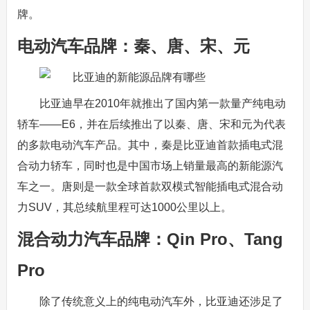
牌。
电动汽车品牌：秦、唐、宋、元
比亚迪早在2010年就推出了国内第一款量产纯电动
轿车——E6，并在后续推出了以秦、唐、宋和元为代表
的多款电动汽车产品。其中，秦是比亚迪首款插电式混
合动力轿车，同时也是中国市场上销量最高的新能源汽
车之一。唐则是一款全球首款双模式智能插电式混合动
力SUV，其总续航里程可达1000公里以上。
混合动力汽车品牌：Qin Pro、Tang
Pro
除了传统意义上的纯电动汽车外，比亚迪还涉足了