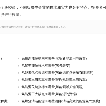
源个股较多，不同板块中企业的技术和实力也各有特点。投资者
个股进行投资。
，如作者信息标记有误，请第一时候联系我们修改或删除，多谢。
)
民用新能源范围有哪些地方(新能源用电政策)
氢聚变能源技术有哪些(氢气聚变)
氢能源优点来源有哪些(氢能源优点来源有哪些呢)
氢能源丰田客车有哪些牌子(氢能源丰田汽车)
氢能源关键指标有哪些(氢能领域关键问题)
氢能源三大缺点有哪些(氢能源的弊端)
种类)
氢燃烧清洁能源有哪些项目(清洁高效的能源氢气燃烧)