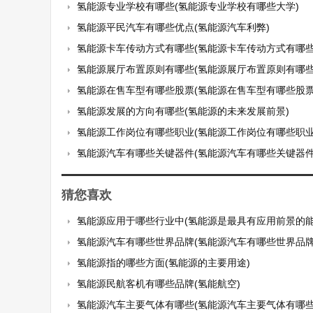
氢能源专业学校有哪些(氢能源专业学校有哪些大学)
氢能源平民汽车有哪些优点(氢能源汽车利弊)
氢能源卡车传动方式有哪些(氢能源卡车传动方式有哪些
氢能源展厅布置原则有哪些(氢能源展厅布置原则有哪些
氢能源在售车型有哪些股票(氢能源在售车型有哪些股票
氢能源发展的方向有哪些(氢能源的未来发展前景)
氢能源工作岗位有哪些职业(氢能源工作岗位有哪些职业
氢能源汽车有哪些关键器件(氢能源汽车有哪些关键器件
猜您喜欢
氢能源应用于哪些行业中(氢能源是最具有应用前景的能
氢能源汽车有哪些世界品牌(氢能源汽车有哪些世界品牌
氢能源指的哪些方面(氢能源的主要用途)
氢能源民航客机有哪些品牌(氢能航空)
氢能源汽车主要气体有哪些(氢能源汽车主要气体有哪些