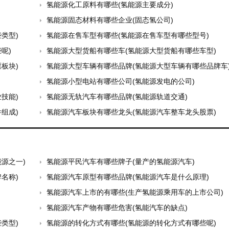
氢能源化工原料有哪些(氢能源主要成分)
氢能源固态材料有哪些企业(固态氢公司)
类型)
氢能源在售车型有哪些(氢能源在售车型有哪些型号)
呢)
氢能源大型货船有哪些车(氢能源大型货船有哪些车型)
板块)
氢能源大型车辆有哪些品牌(氢能源大型车辆有哪些品牌车
氢能源小型电站有哪些公司(氢能源发电的公司)
技能)
氢能源无轨汽车有哪些品牌(氢能源轨道交通)
组成)
氢能源汽车板块有哪些龙头(氢能源汽车整车龙头股票)
源之一)
氢能源平民汽车有哪些牌子(量产的氢能源汽车)
名称)
氢能源汽车原型有哪些品牌(氢能源汽车是什么原理)
氢能源汽车上市的有哪些(生产氢能源乘用车的上市公司)
氢能源汽车产物有哪些危害(氢能汽车的缺点)
类型)
氢能源的转化方式有哪些(氢能源的转化方式有哪些呢)