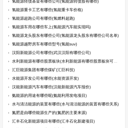
氢能源转债基金有哪些公司(氢能源转债股有哪些)
氢能源重卡工艺有哪些(氢能重卡车价格)
氢能源超跑公司有哪些(氢燃料超跑)
氢能源车用在哪些车上(氢能源汽车能实现吗)
氢能源龙头股东有哪些公司(氢能源龙头股东有哪些公司名单)
氢能源越野房车有哪些型号(氢能suv)
汉阳新能源公司有哪些(武汉汉阳有哪些公司)
水利新能源有哪些股票板块(水利新能源有哪些股票板块可以买)
汇巨能源集团有哪些煤矿(汇巨科技)
水能源开发公司有哪些(水能资源开发)
汉能新能源汽车有哪些(汉能新能源汽车报价)
氨能源的用途有哪些呢(氨能利用发电项目)
水与清洁能源的装置有哪些(水与清洁能源的装置有哪些关系)
氮肥是由哪些能源生产的(氮肥的主要来源)
汇丰石化新能源项目有哪些(汇丰石化新建项目)