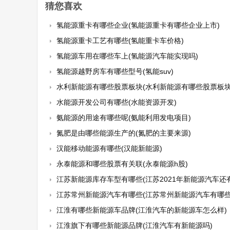
猜您喜欢
氢能源重卡有哪些企业(氢能源重卡有哪些企业上市)
氢能源重卡工艺有哪些(氢能重卡车价格)
氢能源车用在哪些车上(氢能源汽车能实现吗)
氢能源越野房车有哪些型号(氢能suv)
水利新能源有哪些股票板块(水利新能源有哪些股票板块
水能源开发公司有哪些(水能资源开发)
氨能源的用途有哪些呢(氨能利用发电项目)
氮肥是由哪些能源生产的(氮肥的主要来源)
汉能移动能源有哪些(汉能新能源)
永泰能源和哪些股票有关联(永泰能源h股)
江苏新能源库存车型有哪些(江苏2021年新能源汽车还
江苏常州新能源汽车有哪些(江苏常州新能源汽车有哪些
江淮有哪些新能源车品牌(江淮汽车的新能源车怎么样)
江淮旗下有哪些新能源品牌(江淮汽车有新能源吗)