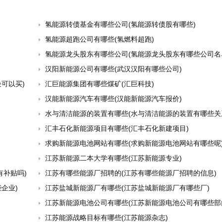
氢能源转债基金有哪些公司(氢能源转债股有哪些)
氢能源超跑公司有哪些(氢燃料超跑)
氢能源龙头股东有哪些公司(氢能源龙头股东有哪些公司名
汉阳新能源公司有哪些(武汉汉阳有哪些公司)
可以买)
汇巨能源集团有哪些煤矿(汇巨科技)
汉能新能源汽车有哪些(汉能新能源汽车报价)
水与清洁能源的装置有哪些(水与清洁能源的装置有哪些关
汇丰石化新能源项目有哪些(汇丰石化新建项目)
求购新能源电池网站有哪些(求购新能源电池网站有哪些呢
江苏新能源二本大学有哪些(江苏新能源专业)
有补贴吗)
江苏有哪些能源厂招聘的(江苏有哪些能源厂招聘的信息)
企业)
江苏盐城新能源厂有哪些(江苏盐城新能源厂有哪些厂)
江苏新能源电池公司有哪些(江苏新能源电池公司有哪些部
江苏能源战略目标有哪些(江苏能源杂志)