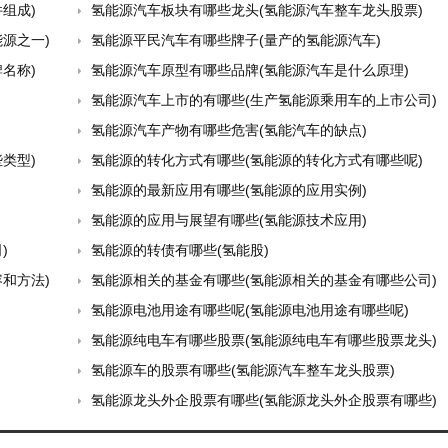
组成)
氢能源汽车板块有哪些龙头(氢能源汽车整车龙头股票)
源之一)
氢能源平民汽车有哪些牌子(量产的氢能源汽车)
名称)
氢能源汽车原型有哪些品牌(氢能源汽车是什么原理)
氢能源汽车上市的有哪些(生产氢能源乘用车的上市公司)
氢能源汽车产物有哪些危害(氢能汽车的缺点)
类型)
氢能源的转化方式有哪些(氢能源的转化方式有哪些呢)
氢能源的最新应用有哪些(氢能源的应用实例)
氢能源的应用与展望有哪些(氢能源技术应用)
)
氢能源的转债有哪些(氢能股)
和方法)
氢能源相关的基金有哪些(氢能源相关的基金有哪些公司)
氢能源电池用途有哪些呢(氢能源电池用途有哪些呢)
氢能源纯电车有哪些股票(氢能源纯电车有哪些股票龙头)
氢能源车的股票有哪些(氢能源汽车整车龙头股票)
氢能源龙头外企股票有哪些(氢能源龙头外企股票有哪些)