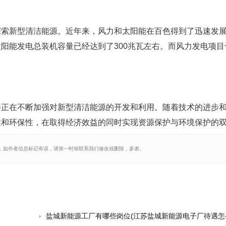
探索新型清洁能源。近年来，风力和太阳能在百色得到了迅速发
阳能发电总装机容量已经达到了300兆瓦左右。而风力发电项目
并正在不断加强对新型清洁能源的开发和利用。随着技术的进步
性和环保性，在取得经济效益的同时实现资源保护与环境保护的
，如作者信息标记有误，请第一时候联系我们修改或删除，多谢。
盐城新能源工厂有哪些岗位(江苏盐城新能源电子厂待遇怎