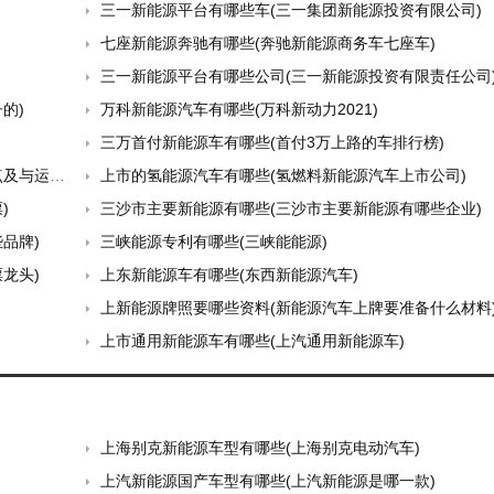
三一新能源平台有哪些车(三一集团新能源投资有限公司)
七座新能源奔驰有哪些(奔驰新能源商务车七座车)
三一新能源平台有哪些公司(三一新能源投资有限责任公司
的)
万科新能源汽车有哪些(万科新动力2021)
三万首付新能源车有哪些(首付3万上路的车排行榜)
的关系)
上市的氢能源汽车有哪些(氢燃料新能源汽车上市公司)
)
三沙市主要新能源有哪些(三沙市主要新能源有哪些企业)
品牌)
三峡能源专利有哪些(三峡能能源)
龙头)
上东新能源车有哪些(东西新能源汽车)
上新能源牌照要哪些资料(新能源汽车上牌要准备什么材料
上市通用新能源车有哪些(上汽通用新能源车)
上海别克新能源车型有哪些(上海别克电动汽车)
上汽新能源国产车型有哪些(上汽新能源是哪一款)