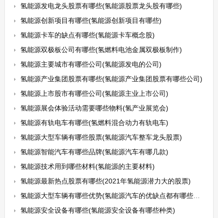
氢能源发电龙头股票有哪些(氢能源股票龙头股有哪些)
氢能源创新项目有哪些(氢能源创新项目有哪些)
氢能源卡车的缺点有哪些(氢能源卡车概念股)
氢能源双极板公司有哪些(氢燃料电池金属双极板制作)
氢能源主要城市有哪些公司(氢能源发电的公司)
氢能源产业集团股票有哪些(氢能源产业集团股票有哪些公司)
氢能源上市股市有哪些公司(氢能源主业上市公司)
氢能源展会体验活动需要哪些物料(氢产业展览会)
氢能源有轨电车有哪些(氢燃料混合动力有轨电车)
氢能源大型车辆有哪些股票(氢能源汽车整车龙头股票)
氢能源智能汽车有哪些品牌(氢能源汽车有哪几款)
氢能源技术用到哪些材料(氢能源的主要材料)
氢能源最新热点股票有哪些(2021年氢能源潜力大的股票)
氢能源大型车辆有哪些优势(氢能源汽车的优缺点都有哪些未来展前景如何)
氢能源安全设备有哪些(氢能源安全设备有哪些种类)