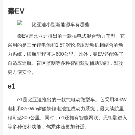
秦EV
秦EV是比亚迪推出的一款插电式混合动力车型。它
采用的是三元锂电池和1.5T涡轮增压发动机相结合的动
力系统，续航里程可达600公里。此外，秦EV还配备了
自适应巡航、盲区监测等多种智能驾驶辅助功能，驾驶
更方便安全。
e1
e1是比亚迪推出的一款纯电动微型车。它采用30kW
电机和35kWh磷酸铁锂电池组成动力系统，最大续航里
程可达305公里。同时，e1还拥有智能网联、无钥匙进入
等多种便利功能，驾乘体验更加舒适。