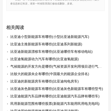
者信息标记有误，请第一时候联系我们修改或删除，多谢。
相关阅读
比亚迪小型新能源车有哪些(小型比亚迪新能源汽车)
比亚迪主推新能源车有哪些(比亚迪系列新能源)
比亚迪新能源漂移车有哪些(比亚迪哪些车有移动电站)
比亚迪氢能源动力汽车有哪些(比亚迪氢能源)
气候能源的开发方向是哪些(气候资源开发利用项目进行气候可行性论证)
比较大的能源央企有哪些(中国最大的能源企业排名)
比亚迪的新能源房车有哪些(比亚迪纯电房车)
比亚迪灰色新能源车有哪些(比亚迪灰色新能源车有哪些型号)
比亚迪能源汽车品牌有哪些(比亚迪能源汽车品牌有哪些车)
民用新能源范围有哪些股票(新能源汽车能用民用电充电吗)