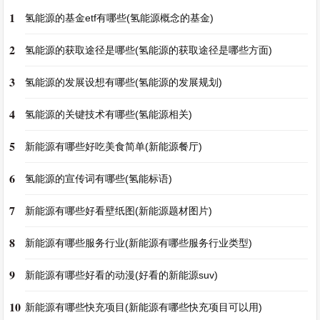
1
氢能源的基金etf有哪些(氢能源概念的基金)
2
氢能源的获取途径是哪些(氢能源的获取途径是哪些方面)
3
氢能源的发展设想有哪些(氢能源的发展规划)
4
氢能源的关键技术有哪些(氢能源相关)
5
新能源有哪些好吃美食简单(新能源餐厅)
6
氢能源的宣传词有哪些(氢能标语)
7
新能源有哪些好看壁纸图(新能源题材图片)
8
新能源有哪些服务行业(新能源有哪些服务行业类型)
9
新能源有哪些好看的动漫(好看的新能源suv)
10
新能源有哪些快充项目(新能源有哪些快充项目可以用)