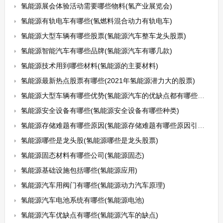
氢能源展会体验活动需要哪些物料(氢产业展览会)
氢能源有轨电车有哪些(氢燃料混合动力有轨电车)
氢能源大型车辆有哪些股票(氢能源汽车整车龙头股票)
氢能源智能汽车有哪些品牌(氢能源汽车有哪几款)
氢能源技术用到哪些材料(氢能源的主要材料)
氢能源最新热点股票有哪些(2021年氢能源潜力大的股票)
氢能源大型车辆有哪些优势(氢能源汽车的优缺点都有哪些未来展前景如何)
氢能源安全设备有哪些(氢能源安全设备有哪些种类)
氢能源存储难题有哪些原因(氢能源存储难题有哪些原因引起的)
氢能源哪些是龙头股(氢能源哪些是龙头股票)
氢能源固态材料有哪些公司(氢能源固态)
氢能源基础设施包括哪些(氢能源应用)
氢能源汽车用阀门有哪些(氢能源动力汽车原理)
氢能源汽车电池系统有哪些(氢能源电池)
氢能源汽车优缺点有哪些(氢能源汽车的缺点)