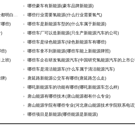
哪些豪车有新能源(豪车品牌新能源)
明白了)
哪些行业需要氢能源(什么行业需要氢气)
哪些)
哪些车是新能源车型的(什么车属于新能源)
)
哪些车厂可以造新能源(只生产新能源汽车的公司)
哪些车是绿色能源车(绿色新能源车有哪些)
些)
哪些车拿不到新能源(哪些车能上新能源牌照)
上班)
哪些车企在研发氢能源汽车(中国研究氢能源汽车的上市公
哪些车是清洁能源车(什么车属于清洁能源汽车)
牌)
唐延路新能源公交车有哪些(唐延路怎么走)
哪吒新能源车的功能有哪些(哪吒新能源车怎么样)
唐山能源有哪些技木(唐山能源都有什么专业)
唐山能源学院有哪些专业(河北唐山能源技术学院联系电话
哪些项目是新能源(哪些能源是新能源)