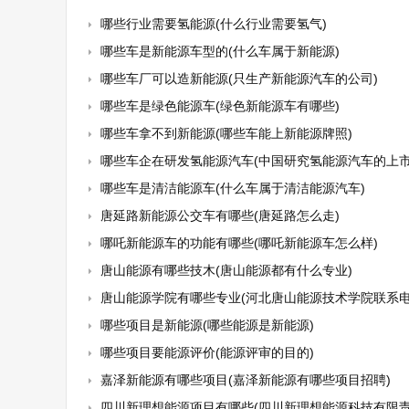
哪些行业需要氢能源(什么行业需要氢气)
哪些车是新能源车型的(什么车属于新能源)
哪些车厂可以造新能源(只生产新能源汽车的公司)
哪些车是绿色能源车(绿色新能源车有哪些)
哪些车拿不到新能源(哪些车能上新能源牌照)
哪些车企在研发氢能源汽车(中国研究氢能源汽车的上市
哪些车是清洁能源车(什么车属于清洁能源汽车)
唐延路新能源公交车有哪些(唐延路怎么走)
哪吒新能源车的功能有哪些(哪吒新能源车怎么样)
唐山能源有哪些技木(唐山能源都有什么专业)
唐山能源学院有哪些专业(河北唐山能源技术学院联系电
哪些项目是新能源(哪些能源是新能源)
哪些项目要能源评价(能源评审的目的)
嘉泽新能源有哪些项目(嘉泽新能源有哪些项目招聘)
四川新理想能源项目有哪些(四川新理想能源科技有限责任公