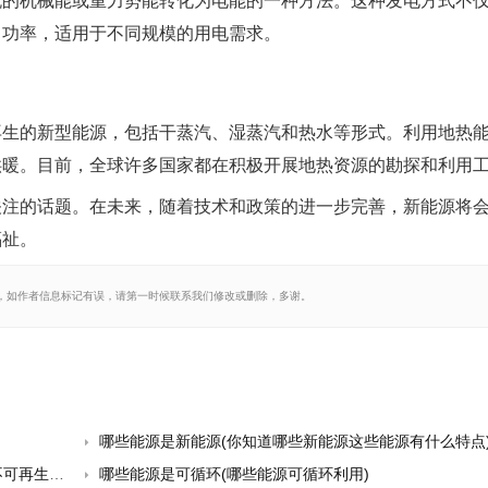
流的机械能或重力势能转化为电能的一种方法。这种发电方式不
出功率，适用于不同规模的用电需求。
再生的新型能源，包括干蒸汽、湿蒸汽和热水等形式。利用地热
供暖。目前，全球许多国家都在积极开展地热资源的勘探和利用
关注的话题。在未来，随着技术和政策的进一步完善，新能源将
福祉。
，如作者信息标记有误，请第一时候联系我们修改或删除，多谢。
哪些能源是新能源(你知道哪些新能源这些能源有什么特点
生能源)
哪些能源是可循环(哪些能源可循环利用)