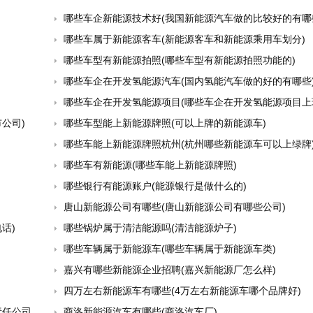
哪些车企新能源技术好(我国新能源汽车做的比较好的有哪
哪些车属于新能源客车(新能源客车和新能源乘用车划分)
哪些车型有新能源拍照(哪些车型有新能源拍照功能的)
哪些车企在开发氢能源汽车(国内氢能汽车做的好的有哪些
哪些车企在开发氢能源项目(哪些车企在开发氢能源项目上
公司)
哪些车型能上新能源牌照(可以上牌的新能源车)
哪些车能上新能源牌照杭州(杭州哪些新能源车可以上绿牌
哪些车有新能源(哪些车能上新能源牌照)
哪些银行有能源账户(能源银行是做什么的)
唐山新能源公司有哪些(唐山新能源公司有哪些公司)
话)
哪些锅炉属于清洁能源吗(清洁能源炉子)
哪些车辆属于新能源车(哪些车辆属于新能源车类)
嘉兴有哪些新能源企业招聘(嘉兴新能源厂怎么样)
四万左右新能源车有哪些(4万左右新能源车哪个品牌好)
司招标)
商洛新能源汽车有哪些(商洛汽车厂)