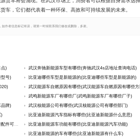
能源货车将会涌现。在武汉市场上，消费者可以根据自身需求选
源货车，它们都代表着一种环保、高效和可持续发展的未来。
，如作者信息标记有误，请第一时候联系我们修改或删除，多谢。
点)
武汉奔驰新能源车型有哪些(奔驰武汉4s店地址查询电话)
型号)
比亚迪哪些车型是新能源的(比亚迪哪些车型是新能源的)
20)
武汉能源车自燃原因有哪些(武汉能源车自燃原因有哪些方
武鸣新能源车厂有哪些厂(武鸣新能源车厂有哪些厂子)
品牌)
武汉核能源公司有哪些(武汉核能源公司有哪些部门)
)
比亚迪新能源汽车指标有哪些(比亚迪新能源什么意思)
可以买)
比亚迪新能源车功能有哪些(比亚迪新能源汽车功能)
比亚迪新能源的车有哪些(比亚迪新能源有什么车)