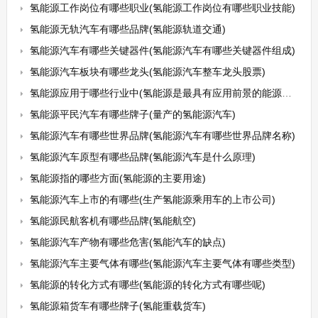
氢能源工作岗位有哪些职业(氢能源工作岗位有哪些职业技能)
氢能源无轨汽车有哪些品牌(氢能源轨道交通)
氢能源汽车有哪些关键器件(氢能源汽车有哪些关键器件组成)
氢能源汽车板块有哪些龙头(氢能源汽车整车龙头股票)
氢能源应用于哪些行业中(氢能源是最具有应用前景的能源之一)
氢能源平民汽车有哪些牌子(量产的氢能源汽车)
氢能源汽车有哪些世界品牌(氢能源汽车有哪些世界品牌名称)
氢能源汽车原型有哪些品牌(氢能源汽车是什么原理)
氢能源指的哪些方面(氢能源的主要用途)
氢能源汽车上市的有哪些(生产氢能源乘用车的上市公司)
氢能源民航客机有哪些品牌(氢能航空)
氢能源汽车产物有哪些危害(氢能汽车的缺点)
氢能源汽车主要气体有哪些(氢能源汽车主要气体有哪些类型)
氢能源的转化方式有哪些(氢能源的转化方式有哪些呢)
氢能源箱货车有哪些牌子(氢能重载货车)