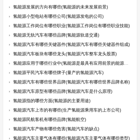
氢能源发展的方向有哪些(氢能源的未来发展前景)
氢能源小型电站有哪些公司(氢能源发电的公司)
氢能源工作岗位有哪些职业(氢能源工作岗位有哪些职业技能)
氢能源无轨汽车有哪些品牌(氢能源轨道交通)
氢能源汽车有哪些关键器件(氢能源汽车有哪些关键器件组成)
氢能源汽车板块有哪些龙头(氢能源汽车整车龙头股票)
氢能源应用于哪些行业中(氢能源是最具有应用前景的能源之一)
氢能源平民汽车有哪些牌子(量产的氢能源汽车)
氢能源汽车有哪些世界品牌(氢能源汽车有哪些世界品牌名称)
氢能源汽车原型有哪些品牌(氢能源汽车是什么原理)
氢能源指的哪些方面(氢能源的主要用途)
氢能源汽车上市的有哪些(生产氢能源乘用车的上市公司)
氢能源民航客机有哪些品牌(氢能航空)
氢能源汽车产物有哪些危害(氢能汽车的缺点)
氢能源汽车主要气体有哪些(氢能源汽车主要气体有哪些类型)