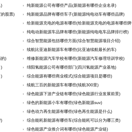
)
纯新能源公司有哪些产品(新能源有哪些企业名录)
的股票)
纯新能源品牌有哪些车子(新能源纯电动车有哪些品牌)
给新能源充电的电源有哪些(给新能源充电的电源有哪些牌
纯电动新能源车品牌有哪些(新能源纯电电车品牌排行榜)
综合智慧能源包括哪些方面(综合智慧能源项目介绍)
续航比亚迪新能源车有哪些(比亚迪续航最长的车)
的)
维修新能源汽车学校有哪些(新能源汽车修理培训学校)
)
绵阳氢能源公司有哪些部门(四川氢能源产业基地)
)
综合能源有哪些商业模式(综合能源项目是哪些)
续航三百的新能源车有哪些(续航300里)
绿色能源下游产业链有哪些(绿色能源行业发展前景)
绿色的新能源小车有哪些(绿色新能源suv)
绿色动力再生能源有哪些(绿色再生能源是什么)
)
综合能耗新能源有哪些车(综合能耗可以分为哪三类)
绿色能源产业推介词有哪些(绿色能源产业链)