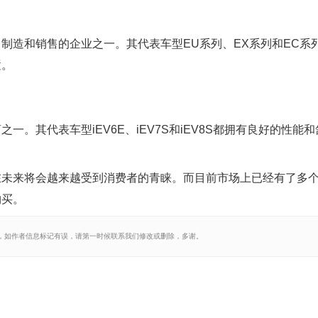
制造和销售的企业之一。其代表车型EU系列、EX系列和EC系
置。
。其代表车型iEV6E、iEV7S和iEV8S都拥有良好的性能和
在未来将会越来越受到消费者的青睐。而目前市场上已经有了多
购买。
，如作者信息标记有误，请第一时候联系我们修改或删除，多谢。