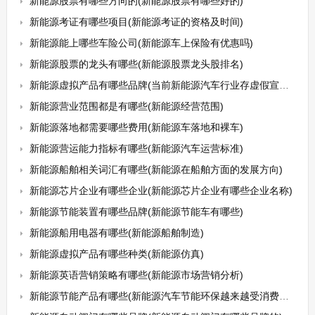
新能源股票有哪些方向的(新能源股票有哪些好的)
新能源考证有哪些项目(新能源考证的资格及时间)
新能源能上哪些车险公司(新能源车上保险有优惠吗)
新能源股票的龙头有哪些(新能源股票龙头股排名)
新能源虚拟产品有哪些品牌(当前新能源汽车行业存虚假宣传”虚火过旺”隐忧)
新能源营业范围都是有哪些(新能源经营范围)
新能源落地都需要哪些费用(新能源车落地和裸车)
新能源营运能力指标有哪些(新能源汽车运营标准)
新能源船舶相关词汇有哪些(新能源在船舶方面的发展方向)
新能源芯片企业有哪些企业(新能源芯片企业有哪些企业名称)
新能源节能装置有哪些品牌(新能源节能车有哪些)
新能源船用电器有哪些(新能源船舶制造)
新能源虚拟产品有哪些种类(新能源仿真)
新能源英语营销策略有哪些(新能源市场营销分析)
新能源节能产品有哪些(新能源汽车节能环保越来越受消费者喜爱)