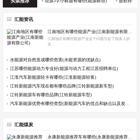
头条推荐
能源3字小标题有哪些(能源标语)
股权转让新
最近，节约常规能源的途径有哪些成为了人们关注的焦点，我们为大家整
理了一些相关资料，希望对您有所帮助，下面让我们一起了解下吧。节约
汇能资讯
常规能源的重要性随着人口增长和经
节约能源锅炉有哪些(节约能源锅炉有哪些措施)
江南地区有哪些能源产业(江南新能源有限公司)
江南地区有哪些能源产业这个问题引起了很多人的
今天来为大家剖析节约能源锅炉有哪些这个问题，希望通过深入分析，为
关...
大家提供一些新的思路。什么是节约能源锅炉？节约能源锅炉是指在使用
过程中尽可能减少能源浪费的一种锅
水能源对自然造成哪些危害(水能资源的优缺点)
江苏哪些能源动力专业好(能源与动力工程江苏招聘单位)
江淮汽车新能源轻卡有哪些(江淮新能源轻客)
江铃新能源汽车现在都有哪些品牌(江铃新能源新车型)
江铃新能源车有哪些品牌(江铃新能源车型)
汽车新能源优势有哪些类型(新能源汽车的优点和缺点以及发展前景)
汇能煤炭
永康新能源推荐车有哪些(永康新能源推荐车有哪些公司)