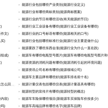
能源行业包括哪些产业类别(能源行业定义)
能源行业有哪些商标类别(能源商标图案)
能源行业的节日有哪些活动(有关能源的节日)
)
能源行业工业设备有哪些(能源行业工业设备有哪些)
作文)
能源行业的口号标语有哪些(能源相关的口号)
买)
能源行业包括哪些标准行业(能源行业主要是做什么)
能源要跌了哪些东西会涨(能源行业为什么一直在跌)
组成)
能源车有哪些电瓶型号图片(能源车有哪些电瓶型号图片和
)
能源资源的消耗问题有哪些(能源消耗引起的环境问题)
能源资讯公司名称有哪些(能源领域公司)
能源车主要品牌有哪些好(能源车排名前十名)
么回事)
能源计量仪表包括哪些仪表(能源计量器具有哪些)
能源转型的宣传片有哪些(能源转型的概念)
内容)
能源车车险保哪些项目(新能源车买保险车价按多少)
吗)
能源车高端品牌有哪些名字(能源车品牌)