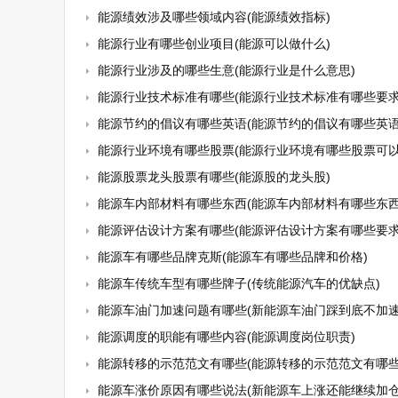
能源绩效涉及哪些领域内容(能源绩效指标)
能源行业有哪些创业项目(能源可以做什么)
能源行业涉及的哪些生意(能源行业是什么意思)
能源行业技术标准有哪些(能源行业技术标准有哪些要求
能源节约的倡议有哪些英语(能源节约的倡议有哪些英语
能源行业环境有哪些股票(能源行业环境有哪些股票可以
能源股票龙头股票有哪些(能源股的龙头股)
能源车内部材料有哪些东西(能源车内部材料有哪些东西
能源评估设计方案有哪些(能源评估设计方案有哪些要求
能源车有哪些品牌克斯(能源车有哪些品牌和价格)
能源车传统车型有哪些牌子(传统能源汽车的优缺点)
能源车油门加速问题有哪些(新能源车油门踩到底不加速怎
能源调度的职能有哪些内容(能源调度岗位职责)
能源转移的示范范文有哪些(能源转移的示范范文有哪些
能源车涨价原因有哪些说法(新能源车上涨还能继续加仓