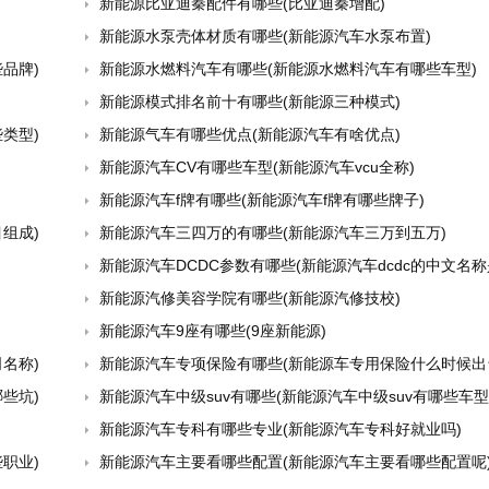
新能源比亚迪秦配件有哪些(比亚迪秦增配)
新能源水泵壳体材质有哪些(新能源汽车水泵布置)
品牌)
新能源水燃料汽车有哪些(新能源水燃料汽车有哪些车型)
新能源模式排名前十有哪些(新能源三种模式)
类型)
新能源气车有哪些优点(新能源汽车有啥优点)
新能源汽车CV有哪些车型(新能源汽车vcu全称)
新能源汽车f牌有哪些(新能源汽车f牌有哪些牌子)
组成)
新能源汽车三四万的有哪些(新能源汽车三万到五万)
新能源汽车DCDC参数有哪些(新能源汽车dcdc的中文名称是
新能源汽修美容学院有哪些(新能源汽修技校)
新能源汽车9座有哪些(9座新能源)
名称)
新能源汽车专项保险有哪些(新能源车专用保险什么时候出
些坑)
新能源汽车中级suv有哪些(新能源汽车中级suv有哪些车型
新能源汽车专科有哪些专业(新能源汽车专科好就业吗)
职业)
新能源汽车主要看哪些配置(新能源汽车主要看哪些配置呢