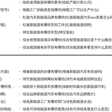
纸机使用能源有哪些要求(纸机产能计算公式)
型号)
细胞工厂的能源是指哪些(细胞工厂可以生产什么)
红旗汽车新能源品牌有哪些(红旗新能源汽车suv质量怎么样
呢)
红旗新能源有哪些车间工作(红旗新能源招聘)
绅宝新能源有哪些车型(绅宝新款)
综合智慧能源项目有哪些(综合智慧能源项目是个什么概念
综合能源服务的手段有哪些(综合能源服务要坚持什么原则
方面)
维修新能源的步骤有哪些(维修新能源汽车有前途吗)
)
绵竹新能源招聘网站有哪些(绵竹本地最新招聘信息)
些类型)
续航前十新能源车有哪些(续航时间最长的新能源汽车)
啊)
综合品牌新能源汽车有哪些(综合汽车品牌图片)
证)
绿色新能源工厂有哪些部门(绿色新能源企业)
制技术)
绿色可持续能源有哪些股票(绿色可持续发展是什么意思)