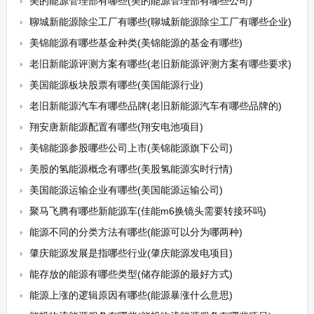
美的能源管理部有哪些(美的能源管理部有哪些公司)
聊城新能源除尘工厂有哪些(聊城新能源除尘工厂有哪些企业)
美锦能源有哪些基金种类(美锦能源的基金有哪些)
老旧新能源评测方案有哪些(老旧新能源评测方案有哪些要求)
美国能源板块股票有哪些(美国能源行业)
老旧新能源汽车有哪些品牌(老旧新能源汽车有哪些品牌的)
翔安唐新能源配置有哪些(翔安电池项目)
美锦能源参股哪些公司上市(美锦能源旗下公司)
美股的氢能源概念有哪些(美股氢能源实时行情)
美国能源运输企业有哪些(美国能源运输公司)
聚马飞腾有哪些新能源车(佳能m6换镜头需要转接环吗)
能源不同的分类方法有哪些(能源可以分为哪两种)
肇庆能源发展是指哪些行业(肇庆能源发电项目)
能存放的能源有哪些类型(储存能源的最好方式)
能源上涨的逻辑原因有哪些(能源暴涨什么意思)