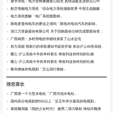
册亨供电：电力雷锋播撒爱心阳光 真情温暖走进群众心中
航空母舰电力系统「综合电力系统领跑世界 中国主战舰艇全面应用 美日英都想学习」
电力系统图解「电厂系统图图例」
限电更显纯电车的窘迫之境吗「限电对电动汽车的影响」
浙江万里扬股份有限公司 关于回购股份注销完成暨股份变动的公告
广西靖西：乡村用电的华丽转身富了山水边屯
前方高能 萌新们的录取通知书提前开箱 来自沪上40所高校 有你理想中的吗
暖心 沪上高校今年的本科新生 将收到这份特别的礼物
暖心 沪上高校今年的本科新生 将收到这份特别的礼物
教你撩妹的电视剧「怎么强行撩妹」
猜您喜欢
广西第一个大型水电站「广西河池水电站」
国内高分电视剧榜9分以上「近五年评分最高的电视剧」
泰国脑洞版《我的少女时代》 被男二强力吸粉 神似许魏洲