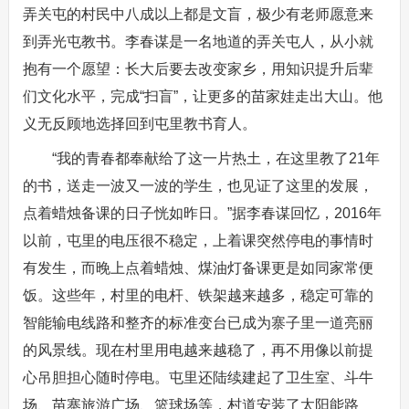
弄关屯的村民中八成以上都是文盲，极少有老师愿意来
到弄光屯教书。李春谋是一名地道的弄关屯人，从小就
抱有一个愿望：长大后要去改变家乡，用知识提升后辈
们文化水平，完成“扫盲”，让更多的苗家娃走出大山。他
义无反顾地选择回到屯里教书育人。
“我的青春都奉献给了这一片热土，在这里教了21年
的书，送走一波又一波的学生，也见证了这里的发展，
点着蜡烛备课的日子恍如昨日。”据李春谋回忆，2016年
以前，屯里的电压很不稳定，上着课突然停电的事情时
有发生，而晚上点着蜡烛、煤油灯备课更是如同家常便
饭。这些年，村里的电杆、铁架越来越多，稳定可靠的
智能输电线路和整齐的标准变台已成为寨子里一道亮丽
的风景线。现在村里用电越来越稳了，再不用像以前提
心吊胆担心随时停电。屯里还陆续建起了卫生室、斗牛
场、苗寨旅游广场、篮球场等，村道安装了太阳能路