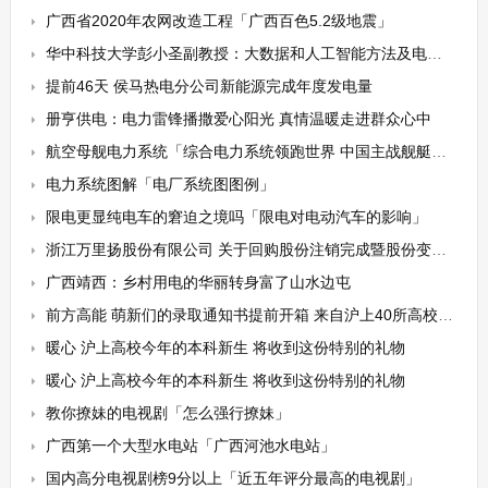
广西省2020年农网改造工程「广西百色5.2级地震」
华中科技大学彭小圣副教授：大数据和人工智能方法及电力系统应用
提前46天 侯马热电分公司新能源完成年度发电量
册亨供电：电力雷锋播撒爱心阳光 真情温暖走进群众心中
航空母舰电力系统「综合电力系统领跑世界 中国主战舰艇全面应用 美日英都想学习」
电力系统图解「电厂系统图图例」
限电更显纯电车的窘迫之境吗「限电对电动汽车的影响」
浙江万里扬股份有限公司 关于回购股份注销完成暨股份变动的公告
广西靖西：乡村用电的华丽转身富了山水边屯
前方高能 萌新们的录取通知书提前开箱 来自沪上40所高校 有你理想中的吗
暖心 沪上高校今年的本科新生 将收到这份特别的礼物
暖心 沪上高校今年的本科新生 将收到这份特别的礼物
教你撩妹的电视剧「怎么强行撩妹」
广西第一个大型水电站「广西河池水电站」
国内高分电视剧榜9分以上「近五年评分最高的电视剧」