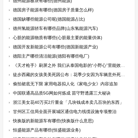
德州能源板块有哪些(德州能源)
德国房子能源有哪些(德国房子质量怎么样)
德国缺哪些能源公司呢(德国能源占比)
德州氢能源轿车有哪些品牌(山东氢能源汽车)
心脏的能源物质有哪些(心脏最主要的能量供体)
德国开发新能源公司有哪些(德国新能源产业)
德阳主产哪些清洁能源(德阳有哪些电厂)
《天才枪手》刷屏之外 我们从泰国电影的“小野心”里能效仿什么
徒步西藏的女孩美美死因公布：花季少女因为车辆意外死去太不值得
偷拍裙底无下限 家用电器拟人化《家电少女》内容追加
中国联通高品质5G网如何炼成 苗守野透露三大秘诀
浙江美女花40万买2斤重金「几块钱成本卖几百块的东西」
甘州区工信局全面开展城区通信电力线缆设施专项整治
快换版的新能源车有哪些(快换版什么意思)
恒盛能源产品有哪些(恒盛能源业务)