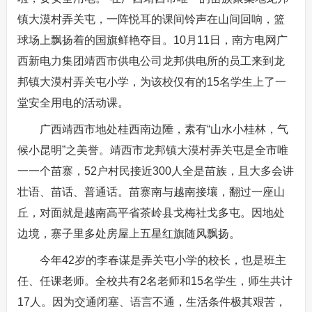
镇大漠村弄关屯，一阵悦耳的课间铃声在山间回响，篮
球场上飘扬着的国旗鲜艳夺目。10月11日，南方电网广
西新电力集团靖西市供电公司龙邦供电所的员工来到龙
邦镇大漠村弄关屯小学，为该校仅有的15名学生上了一
堂安全用电的活动课。
广西靖西市地处桂西南边陲，素有“山水小桂林，气
候小昆明”之美誉。靖西市龙邦镇大漠村弄关屯是全市唯
一一个苗寨，52户村民接近300人全是苗族，且大多会讲
壮语、苗话、普通话。苗寨南与越南接壤，翻过一座山
丘，对面就是越南高平省茶岭县戈梅社戈多屯。因地处
边境，寨子里多处房屋上五星红旗随风飘扬。
今年42岁的李春谋是弄关屯小学的校长，也是班主
任、任课老师。全校共有2名老师和15名学生，师生共计
17人。因为交通闭塞、语言不通，生活条件极其艰苦，