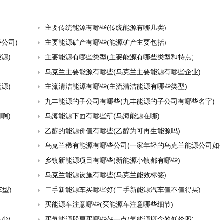
主要传统能源有哪些(传统能源有哪几类)
公司)
主要能源矿产有哪些(能源矿产主要包括)
源)
主要能源有哪些类型(主要能源有哪些类型和特点)
乌克兰主要能源有哪些(乌克兰主要能源有哪些企业)
源)
主流清洁能源有哪些(主流清洁能源有哪些类型)
九丰能源的子公司有哪些(九丰能源的子公司有哪些名字)
啊)
乌海能源下面有哪些矿(乌海能源在哪)
乙醇的能源价值有哪些(乙醇为可再生能源吗)
乌克兰稀有能源有哪些公司(一家年轻的乌克兰能源公司如何搅动了美国的大选
乡镇新能源项目有哪些(新能源小镇都有哪些)
乌克兰能源设施有哪些(乌克兰能效标签)
型)
二手新能源车买哪些好(二手新能源汽车值不值得买)
买能源车注意哪些(买能源车注意哪些细节)
少)
买氢能源股票买哪些好一点(氢能源概念的低价股)